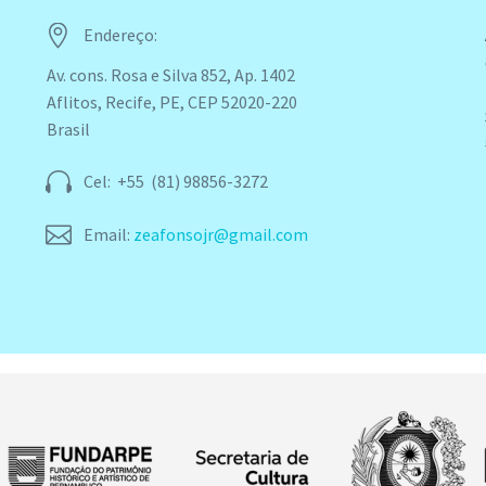


Endereço:
Av. cons. Rosa e Silva 852, Ap. 1402
Aflitos, Recife, PE, CEP 52020-220
Brasil


Cel: +55 (81) 98856-3272


Email:
zeafonsojr@gmail.com