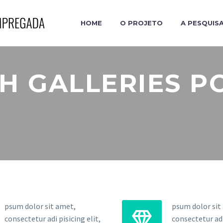
HOME
O PROJETO
A PESQUIS
H GALLERIES P
psum dolor sit amet,
psum dolor sit


consectetur adi pisicing elit,
consectetur adi 