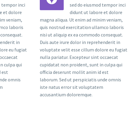
 tempor inci
sed do eiusmod tempor inci
e et dolore
didunt ut labore et dolore
nim veniam,
magna aliqua. Ut enim ad minim veniam,
amco laboris
quis nostrud exercitation ullamco laboris
 consequat.
nisi ut aliquip ex ea commodo consequat.
henderit in
Duis aute irure dolor in reprehenderit in
lore eu fugiat
voluptate velit esse cillum dolore eu fugiat
 occaecat
nulla pariatur. Excepteur sint occaecat
n culpa qui
cupidatat non proident, sunt in culpa qui
d est
officia deserunt mollit anim id est
unde omnis
laborum. Sed ut perspiciatis unde omnis
em
iste natus error sit voluptatem
accusantium doloremque.