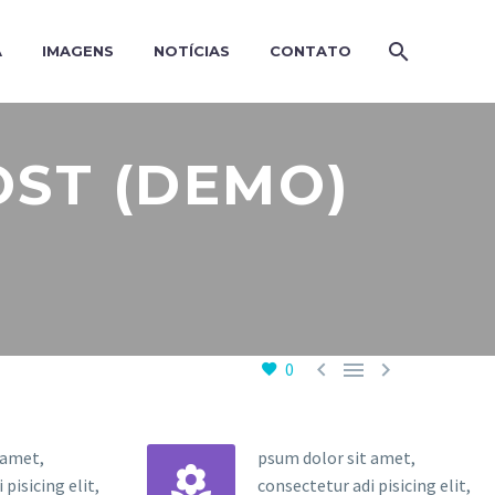
A
IMAGENS
NOTÍCIAS
CONTATO
OST (DEMO)



0
 amet,
psum dolor sit amet,


pisicing elit,
consectetur adi pisicing elit,