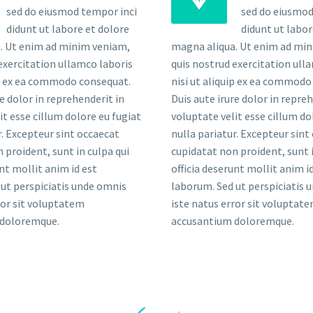
sed do eiusmod tempor inci
sed do eiusmod
didunt ut labore et dolore
didunt ut labor
. Ut enim ad minim veniam,
magna aliqua. Ut enim ad mi
exercitation ullamco laboris
quis nostrud exercitation ull
ip ex ea commodo consequat.
nisi ut aliquip ex ea commodo
re dolor in reprehenderit in
Duis aute irure dolor in repre
it esse cillum dolore eu fugiat
voluptate velit esse cillum do
r. Excepteur sint occaecat
nulla pariatur. Excepteur sint
 proident, sunt in culpa qui
cupidatat non proident, sunt i
unt mollit anim id est
officia deserunt mollit anim i
ut perspiciatis unde omnis
laborum. Sed ut perspiciatis 
ror sit voluptatem
iste natus error sit voluptat
 doloremque.
accusantium doloremque.