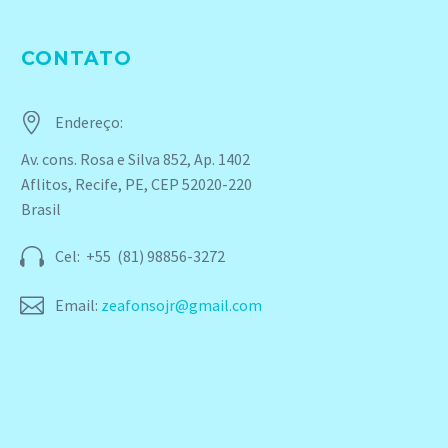
CONTATO


Endereço:
Av. cons. Rosa e Silva 852, Ap. 1402
Aflitos, Recife, PE, CEP 52020-220
Brasil


Cel: +55 (81) 98856-3272


Email:
zeafonsojr@gmail.com