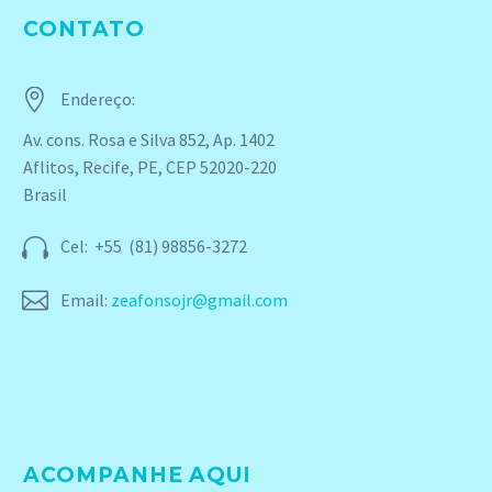
CONTATO


Endereço:
Av. cons. Rosa e Silva 852, Ap. 1402
Aflitos, Recife, PE, CEP 52020-220
Brasil


Cel: +55 (81) 98856-3272


Email:
zeafonsojr@gmail.com
ACOMPANHE AQUI