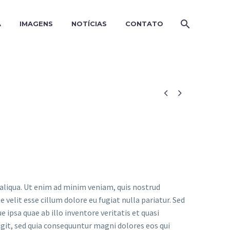
A
IMAGENS
NOTÍCIAS
CONTATO


 aliqua. Ut enim ad minim veniam, quis nostrud
 velit esse cillum dolore eu fugiat nulla pariatur. Sed
psa quae ab illo inventore veritatis et quasi
git, sed quia consequuntur magni dolores eos qui