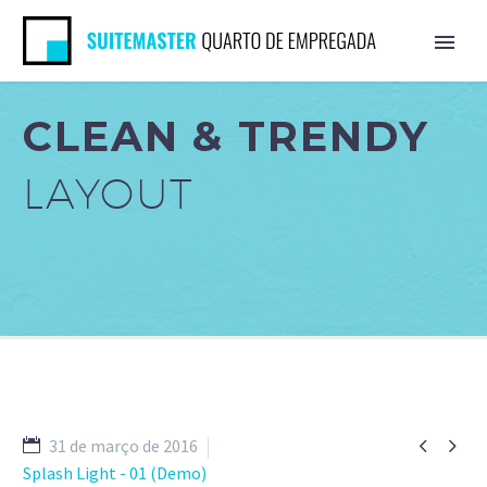
CLEAN & TRENDY
LAYOUT


31 de março de 2016
Splash Light - 01 (Demo)